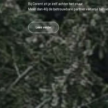
Bij Corent zit je zelf achter het stuur
Meer dan 40j de betrouwbare partner van vrije bero
Lees verder